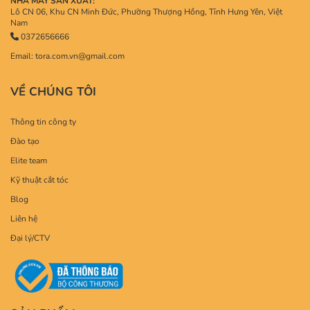
NHÀ MÁY SẢN XUẤT:
Lô CN 06, Khu CN Minh Đức, Phường Thượng Hồng, Tỉnh Hưng Yên, Việt
Nam
0372656666
Email: tora.com.vn@gmail.com
VỀ CHÚNG TÔI
Thông tin công ty
Đào tạo
Elite team
Kỹ thuật cắt tóc
Blog
Liên hệ
Đại lý/CTV