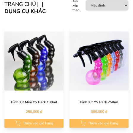
Sắp
TRANG CHỦ
xếp
DỤNG CỤ KHÁC
theo:
Bình Xịt Mini YS Park 130ml
Bình Xịt YS Park 250ml
250,000 đ
300,000 đ
Thêm vào giỏ hàng
Thêm vào giỏ hàng