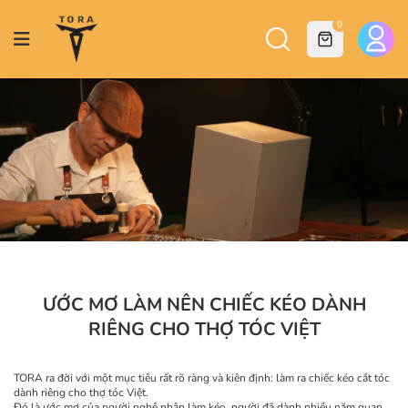
0
ƯỚC MƠ LÀM NÊN CHIẾC KÉO DÀNH
RIÊNG CHO THỢ TÓC VIỆT
TORA ra đời với một mục tiêu rất rõ ràng và kiên định: làm ra chiếc kéo cắt tóc
dành riêng cho thợ tóc Việt.
Đó là ước mơ của người nghệ nhân làm kéo, người đã dành nhiều năm quan