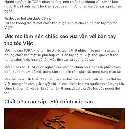
Người nghệ nhân TORA nhận ra rằng: một chiếc kéo không vừa tay sẽ làm
người thợ nhanh mỏi, khó kiểm soát và ảnh hưởng lâu dài đến sự nghiệp làm
nghề.
Từ đó, câu hỏi lớn được đặt ra:
“Vì sao không tạo ra một chiếc kéo được sinh ra cho chính bàn tay thợ tóc
Việt?”
Ước mơ làm nên chiếc kéo vừa vặn với bàn tay
thợ tóc Việt
Ước mơ của TORA không nằm ở việc tạo ra thật nhiều mẫu mã, mà là tạo ra
những chiếc kéo thật sự phù hợp với: Bàn tay người Việt, thói quen cắt tóc
trong salon Việt, nhịp độ làm việc liên tục và cường độ cao
Mỗi chiếc kéo TORA được nghiên cứu và tinh chỉnh như một sản phẩm “may
đo” – từ form tay, độ mở, trọng tâm cho đến cảm giác cắt trong từng thao tác.
Mục tiêu của TORA rất đơn giản: Tạo ra chiếc kéo vừa vặn với bàn tay thợ tóc
Việt, mang đến cảm giác tuyệt vời khi cắt. Chiếc kéo mà người thợ sử dụng lâu
cũng không mỏi và bền bỉ cùng năm tháng, là trợ thủ đắc lực của người thợ
tóc.
Chất liệu cao cấp - Độ chính xác cao