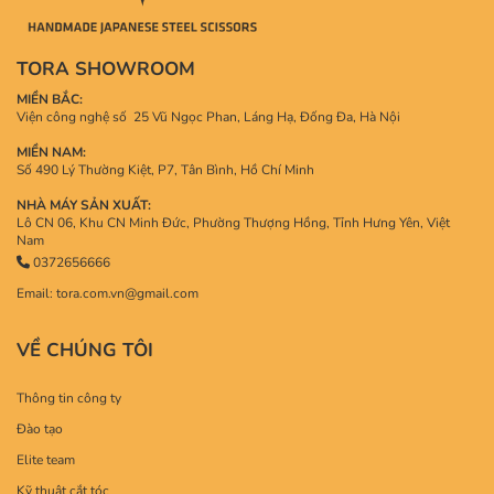
TORA SHOWROOM
MIỀN BẮC:
Viện công nghệ số 25 Vũ Ngọc Phan, Láng Hạ, Đống Đa, Hà Nội
MIỀN NAM:
Số 490 Lý Thường Kiệt, P7, Tân Bình, Hồ Chí Minh
NHÀ MÁY SẢN XUẤT:
Lô CN 06, Khu CN Minh Đức, Phường Thượng Hồng, Tỉnh Hưng Yên, Việt
Nam
0372656666
Email: tora.com.vn@gmail.com
VỀ CHÚNG TÔI
Thông tin công ty
Đào tạo
Elite team
Kỹ thuật cắt tóc