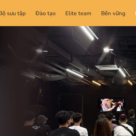
Bộ sưu tập
Đào tạo
Elite team
Bền vững