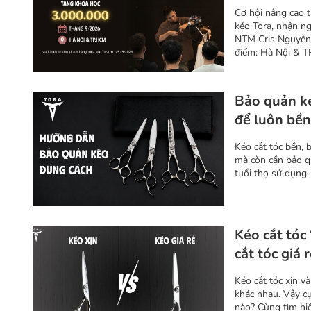
Cơ hội nâng cao 
kéo Tora, nhận n
NTM Cris Nguyễn.
điểm: Hà Nội & 
Bảo quản ké
để luôn bền
Kéo cắt tóc bền,
mà còn cần bảo qu
tuổi thọ sử dụng.
Kéo cắt tóc 
cắt tóc giá 
Kéo cắt tóc xịn và
khác nhau. Vậy c
nào? Cùng tìm hi