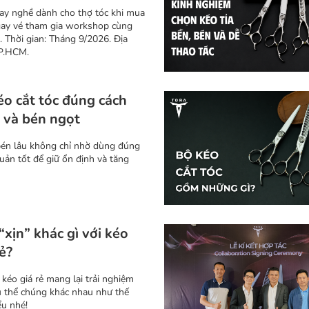
tay nghề dành cho thợ tóc khi mua
gay vé tham gia workshop cùng
 Thời gian: Tháng 9/2026. Địa
TP.HCM.
o cắt tóc đúng cách
 và bén ngọt
 bén lâu không chỉ nhờ dùng đúng
ản tốt để giữ ổn định và tăng
“xịn” khác gì với kéo
rẻ?
 kéo giá rẻ mang lại trải nghiệm
ụ thể chúng khác nhau như thế
ểu nhé!