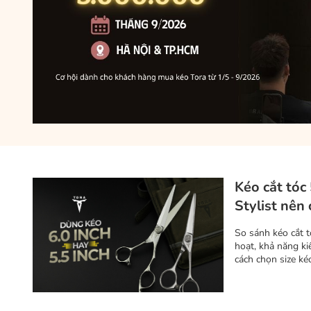
Kéo cắt tóc 
Stylist nên
So sánh kéo cắt t
hoạt, khả năng ki
cách chọn size k