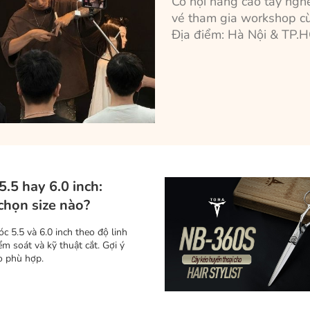
Cơ hội nâng cao tay ngh
vé tham gia workshop c
Địa điểm: Hà Nội & TP.
5.5 hay 6.0 inch:
 chọn size nào?
óc 5.5 và 6.0 inch theo độ linh
ểm soát và kỹ thuật cắt. Gợi ý
éo phù hợp.