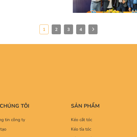
1
2
3
4
 CHÚNG TÔI
SẢN PHẨM
g tin công ty
Kéo cắt tóc
tạo
Kéo tỉa tóc