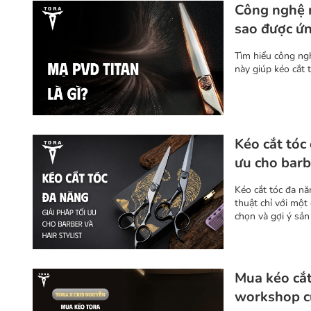
Công nghệ m
sao được ứn
kéo cắt tóc
Tìm hiểu công ng
này giúp kéo cắt 
Kéo cắt tóc 
ưu cho barbe
Kéo cắt tóc đa nă
thuật chỉ với một
chọn và gợi ý sả
Mua kéo cắt
workshop c