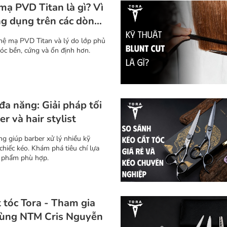
ạ PVD Titan là gì? Vì
g dụng trên các dòng
 cao cấp?
hệ mạ PVD Titan và lý do lớp phủ
tóc bền, cứng và ổn định hơn.
đa năng: Giải pháp tối
r và hair stylist
ng giúp barber xử lý nhiều kỹ
 chiếc kéo. Khám phá tiêu chí lựa
n phẩm phù hợp.
 tóc Tora - Tham gia
ùng NTM Cris Nguyễn