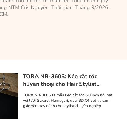
ề dành cho thợ tóc khi mua kéo Tora, nhận ngay
ùng NTM Cris Nguyễn. Thời gian: Tháng 9/2026.
HCM.
TORA NB-360S: Kéo cắt tóc
huyền thoại cho Hair Stylist
chuyên nghiệp
TORA NB-360S là mẫu kéo cắt tóc 6.0 inch nổi bật
với lưỡi Sword, Hamaguri, quai 3D Offset và cảm
giác đằm tay dành cho stylist chuyên nghiệp.