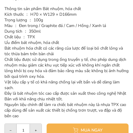
Thông tin sản phẩm Bát nhuộm, hóa chất
Kích thước ： H70 × W129 × D166mm
Trọng lượng ： 100g
Màu ： Đen trong / Graphite đá / Cam / Hồng / Xanh lá
Dung tích ： 350ml
Chất liệu ： TPX
Ưu điểm bát nhuộm, hóa chất
Bát nhuộm hóa chất có các răng của lược để loại bỏ chất lỏng và
tóc thừa bám trên bàn chải
Chất liệu được sử dụng trong ống truyền y tế, cho phép dung dịch
nhuộm màu giảm các khu vực tiếp xúc với không khí ngăn chất
lỏng khỏi bị oxy hóa và đảm bảo rằng màu sắc không bị ảnh hưởng
bởi quá trình oxy hóa.
Vật liệu cấp y tế có khả năng chống lại vết bẩn và dễ dàng làm
sạch.
Đây là bát nhuộm tóc cao cấp được sản xuất theo công nghệ Nhật
Bản với khả năng chịu nhiệt tốt.
Nguyên liệu chính để làm ra chiếc bát nhuộm này là nhựa TPX cao
cấp dùng để sản xuất các thiết bị chống trơn trượt, va đập và độ
bền cao
MUA NGAY
−
+