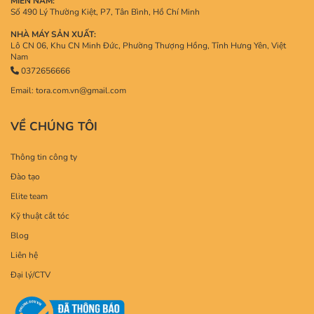
MIỀN NAM:
Số 490 Lý Thường Kiệt, P7, Tân Bình, Hồ Chí Minh
NHÀ MÁY SẢN XUẤT:
Lô CN 06, Khu CN Minh Đức, Phường Thượng Hồng, Tỉnh Hưng Yên, Việt
Nam
0372656666
Email: tora.com.vn@gmail.com
VỀ CHÚNG TÔI
Thông tin công ty
Đào tạo
Elite team
Kỹ thuật cắt tóc
Blog
Liên hệ
Đại lý/CTV